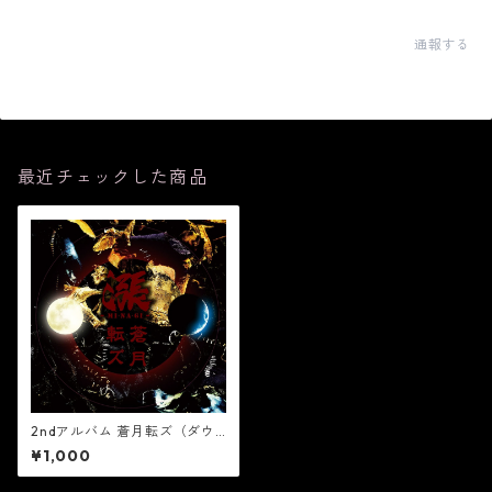
通報する
最近チェックした商品
2ndアルバム 蒼月転ズ（ダウ
ンロード版／PDF歌詞カード
¥1,000
付）