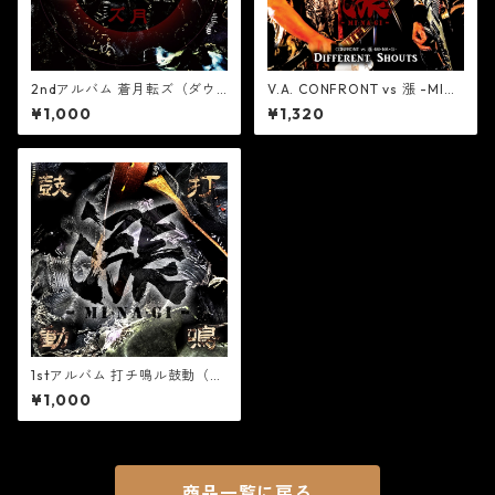
2ndアルバム 蒼月転ズ（ダウ
V.A. CONFRONT vs 漲 -MI・
ンロード版／PDF歌詞カード
NA・GI- ～Different Shouts
¥1,000
¥1,320
付）
～
1stアルバム 打チ鳴ル鼓動（ダ
ウンロード版／PDF歌詞カー
¥1,000
ド付）
商品一覧に戻る