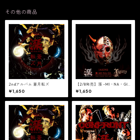
その他の商品
2ndアルバム 蒼月転ズ
【2/8発売】漲 -MI・NA・GI-
／JASONSスプリットアルバム
¥1,650
¥1,650
- STAY FOOLISH TOUR Split
- 『愚者響鳴』