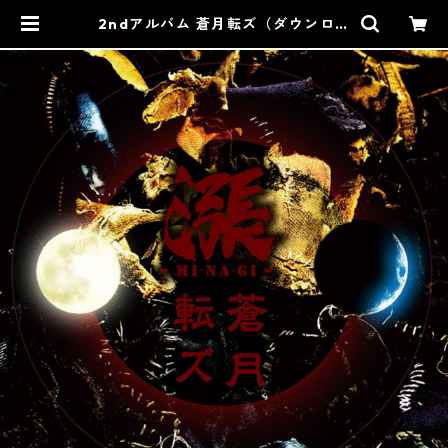
2ndアルバム 蒼月転ズ（ダウンロー
ド版／PDF歌詞カード付） | minag
i758