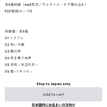
全6曲収録（mp3形式／サムネイル・タグ埋め込み）
PDF歌詞カード付
収録曲：全6曲
01 トラワレ
02 弔いの歌
03 鬨の声
04 尽き果てぬ声
05 月吼～天辺の月～
06 燈-トモシビ-
Ship to Japan only
Add to cart
日本国内にお住まいの方向け